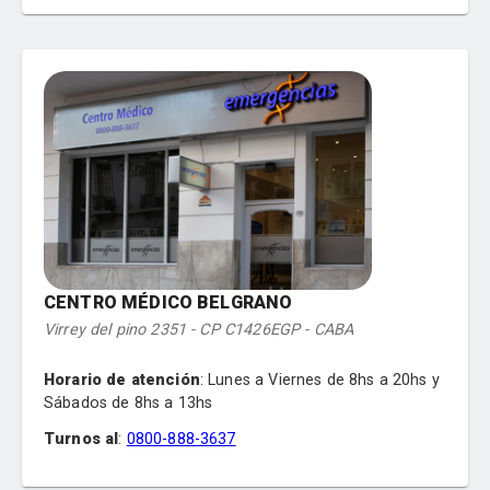
Cardiología
Clínica Médica
Pediatría
Ginecología
Traumatología
CENTRO MÉDICO BELGRANO
Virrey del pino 2351 - CP C1426EGP - CABA
Horario de atención
:
Lunes a Viernes de 8hs a 20hs y
Sábados de 8hs a 13hs
Turnos al
:
0800-888-3637
Especialidades
: