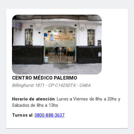
Cardiología
Clínica Médica
Ginecología
Pediatría
Dermatología
Endocrinología
Gastroenterología
Kinesiología
Neurología
Nutrición
Oftalmología
Traumatología
CENTRO MÉDICO PALERMO
Urología
Billinghurst 1871 - CP C1425DTK - CABA
Horario de atención
:
Lunes a Viernes de 8hs a 20hs y
Sábados de 8hs a 13hs
Turnos al
:
0800-888-3637
Especialidades
:
Cardiología