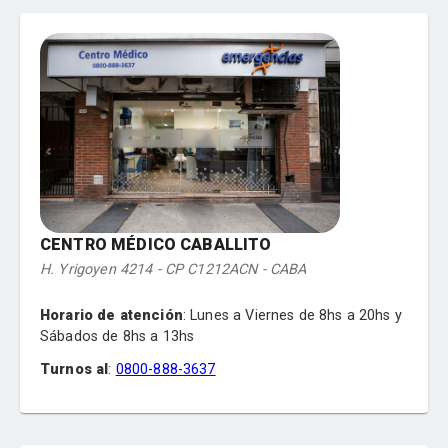
Clínica Médica
Ginecología
Pediatría
Dermatología
Endocrinología
Gastroenterología
Kinesiología
Neurología
Nutrición
Oftalmología
Traumatología
CENTRO MÉDICO CABALLITO
Urología
H. Yrigoyen 4214 - CP C1212ACN - CABA
Horario de atención
:
Lunes a Viernes de 8hs a 20hs y
Sábados de 8hs a 13hs
Turnos al
:
0800-888-3637
Especialidades
:
Cardiología
Clínica Médica