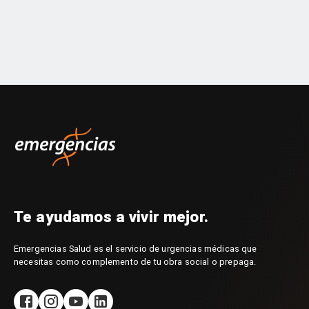
Cardiología
Flebología
Urología
Neumonología
Dermatología
Ginecología
Oftalmología
Reumatología
Gastroenterología
Medicina Familiar
Ecografía
Eco estrés
Ecodoppler
Te ayudamos a vivir mejor.
Emergencias Salud es el servicio de urgencias médicas que
necesitas como complemento de tu obra social o prepaga.