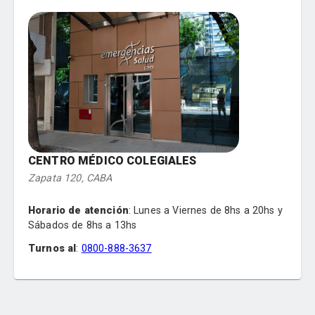
Ginecología
Pediatría
Dermatología
Endocrinología
Gastroenterología
Kinesiología
Neurología
Nutrición
Oftalmología
Traumatología
CENTRO MÉDICO COLEGIALES
Urología
Zapata 120, CABA
Horario de atención
:
Lunes a Viernes de 8hs a 20hs y
Sábados de 8hs a 13hs
Turnos al
:
0800-888-3637
Especialidades
:
Traumatología
Clínica Médica